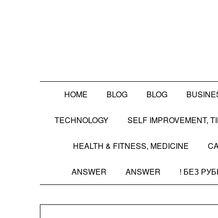
Skip
to
content
HOME
BLOG
BLOG
BUSINE
TECHNOLOGY
SELF IMPROVEMENT, 
HEALTH & FITNESS, MEDICINE
CA
ANSWER
ANSWER
! БЕЗ РУ