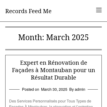
Skip
to
Records Feed Me
content
Month:
March 2025
Expert en Rénovation de
Façades à Montauban pour un
Résultat Durable
Posted on
March 30, 2025
By admin
Des Services Personnalisés pour Tous Types de
Façades À Montauban, la rénovation et l’entretien