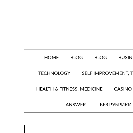
Skip
to
content
HOME
BLOG
BLOG
BUSIN
TECHNOLOGY
SELF IMPROVEMENT,
HEALTH & FITNESS, MEDICINE
CASINO
ANSWER
! БЕЗ РУБРИКИ