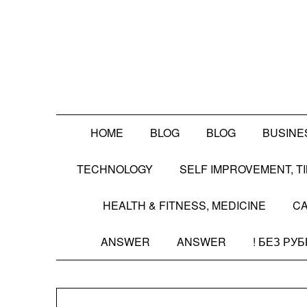
Skip
to
content
HOME
BLOG
BLOG
BUSINE
TECHNOLOGY
SELF IMPROVEMENT, 
HEALTH & FITNESS, MEDICINE
CA
ANSWER
ANSWER
! БЕЗ РУ