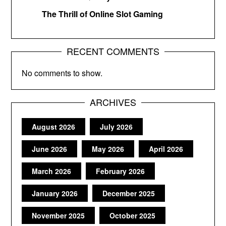
The Thrill of Online Slot Gaming
RECENT COMMENTS
No comments to show.
ARCHIVES
August 2026
July 2026
June 2026
May 2026
April 2026
March 2026
February 2026
January 2026
December 2025
November 2025
October 2025