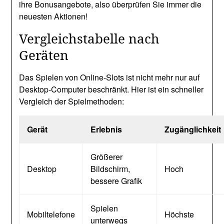
ihre Bonusangebote, also überprüfen Sie immer die
neuesten Aktionen!
Vergleichstabelle nach
Geräten
Das Spielen von Online-Slots ist nicht mehr nur auf
Desktop-Computer beschränkt. Hier ist ein schneller
Vergleich der Spielmethoden:
Gerät
Erlebnis
Zugänglichkeit
Größerer
Desktop
Bildschirm,
Hoch
bessere Grafik
Spielen
Mobiltelefone
Höchste
unterwegs